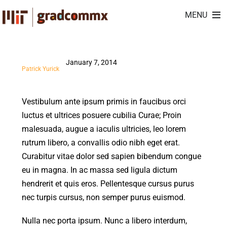
PLACES TO VISIT
Skip
MENU
to
Galleries
content
January 7, 2014
Patrick Yurick
Vestibulum ante ipsum primis in faucibus orci
luctus et ultrices posuere cubilia Curae; Proin
malesuada, augue a iaculis ultricies, leo lorem
rutrum libero, a convallis odio nibh eget erat.
Curabitur vitae dolor sed sapien bibendum congue
eu in magna. In ac massa sed ligula dictum
hendrerit et quis eros. Pellentesque cursus purus
nec turpis cursus, non semper purus euismod.
Nulla nec porta ipsum. Nunc a libero interdum,